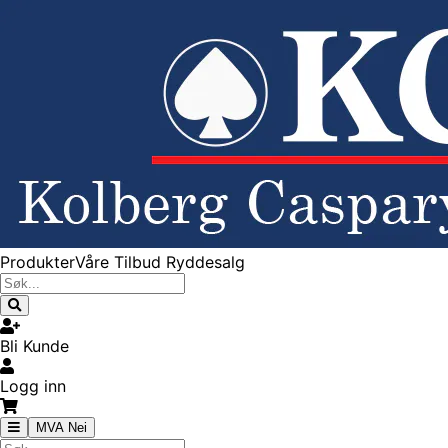
Produkter
Våre Tilbud
Ryddesalg
Bli Kunde
Logg inn
MVA Nei