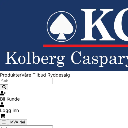
Produkter
Våre Tilbud
Ryddesalg
Bli Kunde
Logg inn
MVA Nei