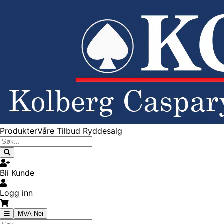
Produkter
Våre Tilbud
Ryddesalg
Bli Kunde
Logg inn
MVA Nei