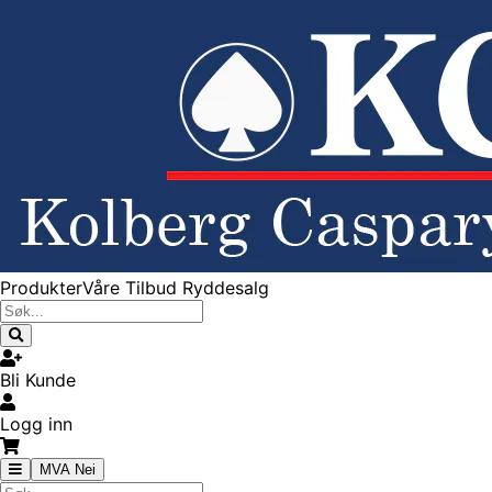
Produkter
Våre Tilbud
Ryddesalg
Bli Kunde
Logg inn
MVA Nei