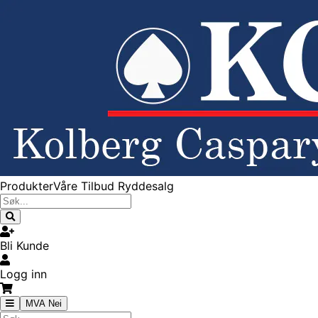
Produkter
Våre Tilbud
Ryddesalg
Bli Kunde
Logg inn
MVA Nei