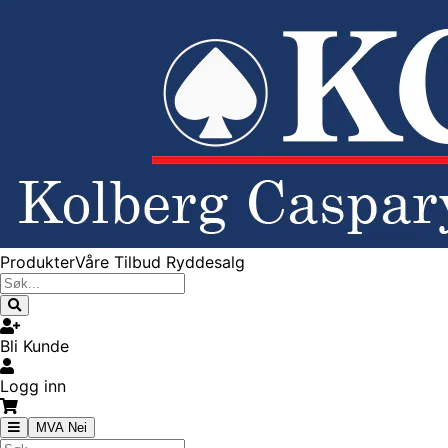
Produkter
Våre Tilbud
Ryddesalg
Bli Kunde
Logg inn
MVA Nei