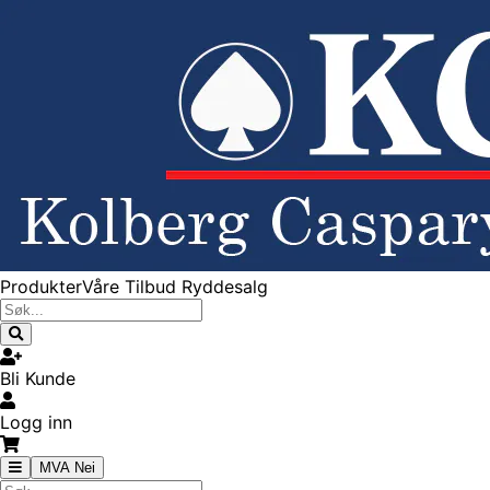
Produkter
Våre Tilbud
Ryddesalg
Bli Kunde
Logg inn
MVA Nei