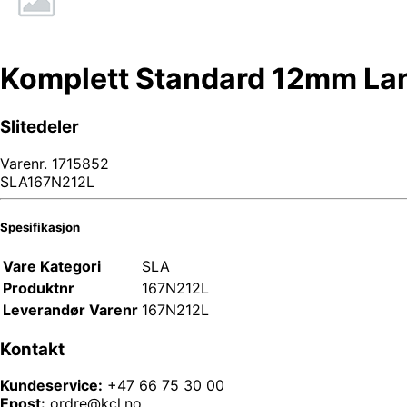
Komplett Standard 12mm La
Slitedeler
Varenr.
1715852
SLA167N212L
Spesifikasjon
Vare Kategori
SLA
Produktnr
167N212L
Leverandør Varenr
167N212L
Kontakt
Kundeservice:
+47 66 75 30 00
Epost:
ordre@kcl.no