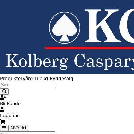
Produkter
Våre Tilbud
Ryddesalg
Bli Kunde
Logg inn
MVA Nei