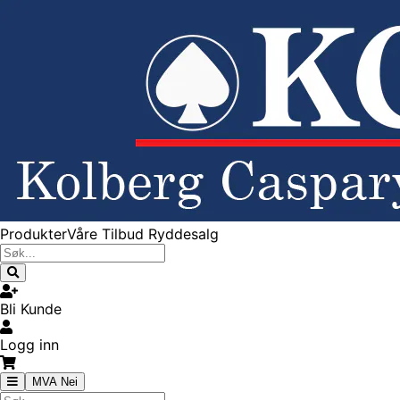
Produkter
Våre Tilbud
Ryddesalg
Bli Kunde
Logg inn
MVA Nei