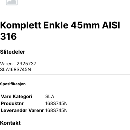
Komplett Enkle 45mm AISI
316
Slitedeler
Varenr.
2925737
SLA168S745N
Spesifikasjon
Vare Kategori
SLA
Produktnr
168S745N
Leverandør Varenr
168S745N
Kontakt