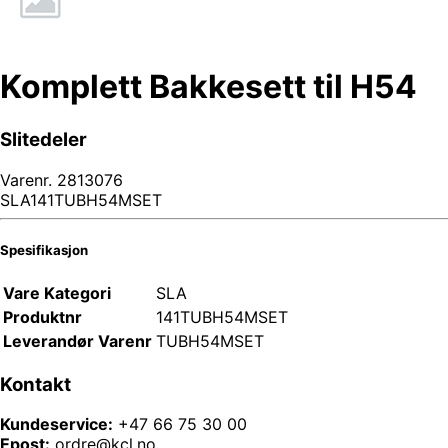
Komplett Bakkesett til H54
Slitedeler
Varenr.
2813076
SLA141TUBH54MSET
Spesifikasjon
Vare Kategori
SLA
Produktnr
141TUBH54MSET
Leverandør Varenr
TUBH54MSET
Kontakt
Kundeservice:
+47 66 75 30 00
Epost:
ordre@kcl.no