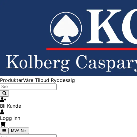
Produkter
Våre Tilbud
Ryddesalg
Bli Kunde
Logg inn
MVA Nei