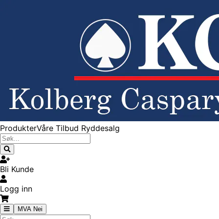
Produkter
Våre Tilbud
Ryddesalg
Bli Kunde
Logg inn
MVA Nei