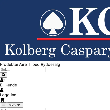
Produkter
Våre Tilbud
Ryddesalg
Bli Kunde
Logg inn
MVA Nei