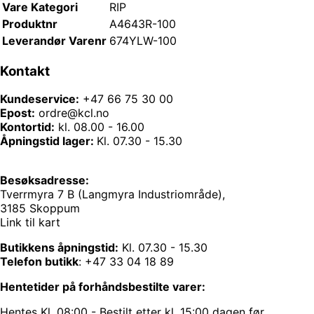
Vare Kategori
RIP
Produktnr
A4643R-100
Leverandør Varenr
674YLW-100
Kontakt
Kundeservice:
+47 66 75 30 00
Epost:
ordre@kcl.no
Kontortid:
kl. 08.00 - 16.00
Åpningstid lager:
Kl. 07.30 - 15.30
Besøksadresse:
Tverrmyra 7 B (Langmyra Industriområde),
3185 Skoppum
Link til kart
Butikkens åpningstid:
Kl. 07.30 - 15.30
Telefon butikk
:
+47 33 04 18 89
Hentetider på forhåndsbestilte varer:
Hentes Kl. 08:00 - Bestilt etter kl. 15:00 dagen før