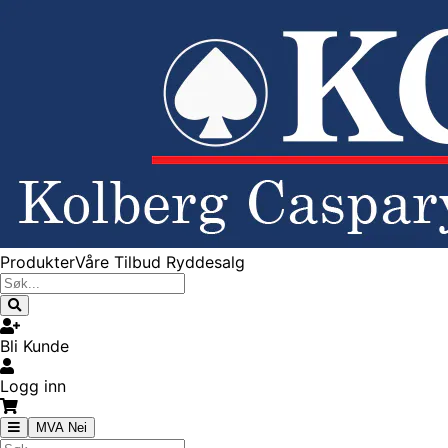
Produkter
Våre Tilbud
Ryddesalg
Bli Kunde
Logg inn
MVA Nei