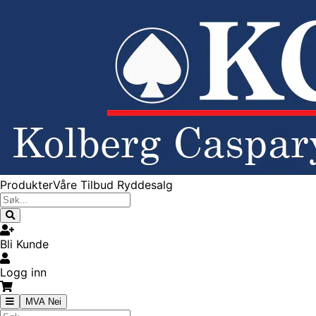
Produkter
Våre Tilbud
Ryddesalg
Bli Kunde
Logg inn
MVA Nei