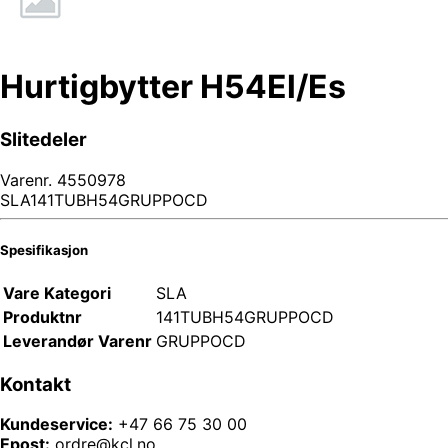
Hurtigbytter H54El/Es
Slitedeler
Varenr.
4550978
SLA141TUBH54GRUPPOCD
Spesifikasjon
Vare Kategori
SLA
Produktnr
141TUBH54GRUPPOCD
Leverandør Varenr
GRUPPOCD
Kontakt
Kundeservice:
+47 66 75 30 00
Epost:
ordre@kcl.no