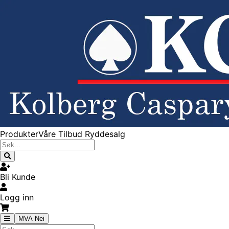
Produkter
Våre Tilbud
Ryddesalg
Bli Kunde
Logg inn
MVA Nei