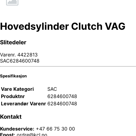
Hovedsylinder Clutch VAG
Slitedeler
Varenr.
4422813
SAC6284600748
Spesifikasjon
Vare Kategori
SAC
Produktnr
6284600748
Leverandør Varenr
6284600748
Kontakt
Kundeservice:
+47 66 75 30 00
Epost:
ordre@kcl.no