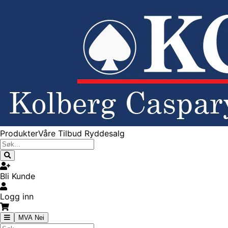
Produkter
Våre Tilbud
Ryddesalg
Bli Kunde
Logg inn
MVA Nei