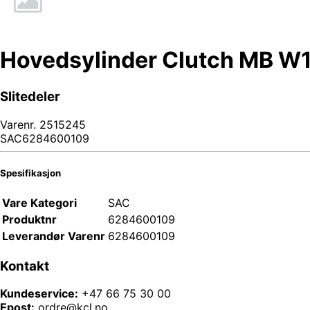
Hovedsylinder Clutch MB W
Slitedeler
Varenr.
2515245
SAC6284600109
Spesifikasjon
Vare Kategori
SAC
Produktnr
6284600109
Leverandør Varenr
6284600109
Kontakt
Kundeservice:
+47 66 75 30 00
Epost:
ordre@kcl.no