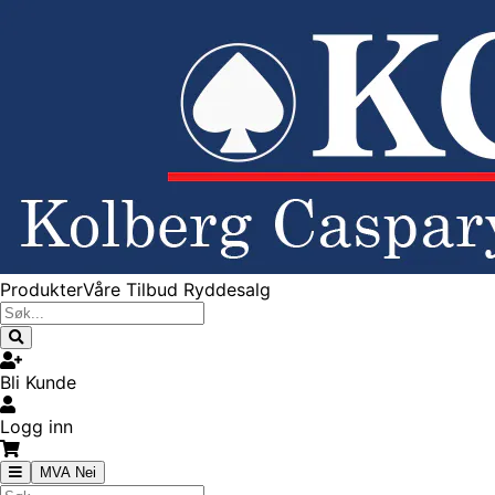
Produkter
Våre Tilbud
Ryddesalg
Bli Kunde
Logg inn
MVA Nei