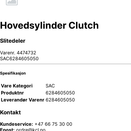
Hovedsylinder Clutch
Slitedeler
Varenr.
4474732
SAC6284605050
Spesifikasjon
Vare Kategori
SAC
Produktnr
6284605050
Leverandør Varenr
6284605050
Kontakt
Kundeservice:
+47 66 75 30 00
Epost:
ordre@kcl.no