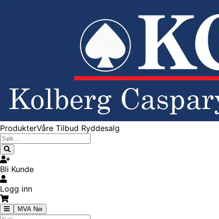
Produkter
Våre Tilbud
Ryddesalg
Bli Kunde
Logg inn
MVA Nei