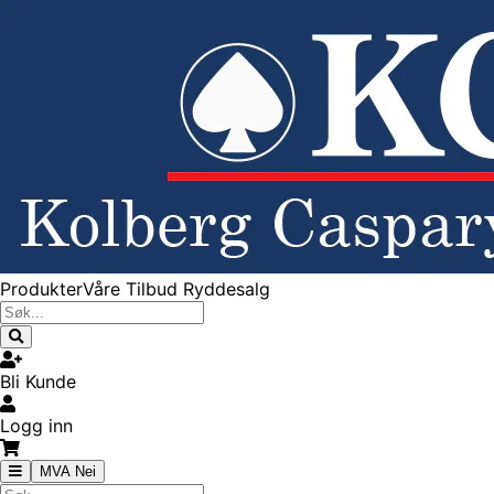
Produkter
Våre Tilbud
Ryddesalg
Bli Kunde
Logg inn
MVA Nei