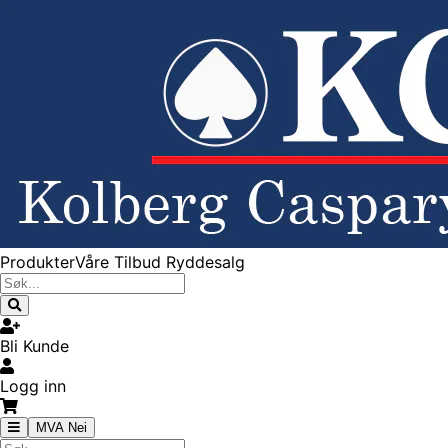
Produkter
Våre Tilbud
Ryddesalg
Bli Kunde
Logg inn
MVA Nei