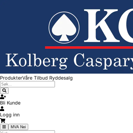
Produkter
Våre Tilbud
Ryddesalg
Bli Kunde
Logg inn
MVA Nei