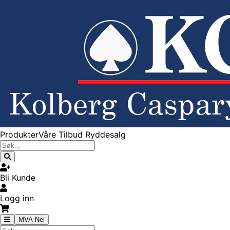
Produkter
Våre Tilbud
Ryddesalg
Bli Kunde
Logg inn
MVA Nei