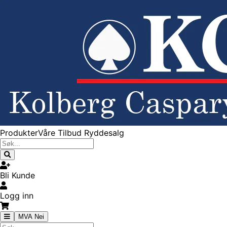
Produkter
Våre Tilbud
Ryddesalg
Bli Kunde
Logg inn
MVA Nei