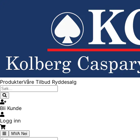
Produkter
Våre Tilbud
Ryddesalg
Bli Kunde
Logg inn
MVA Nei