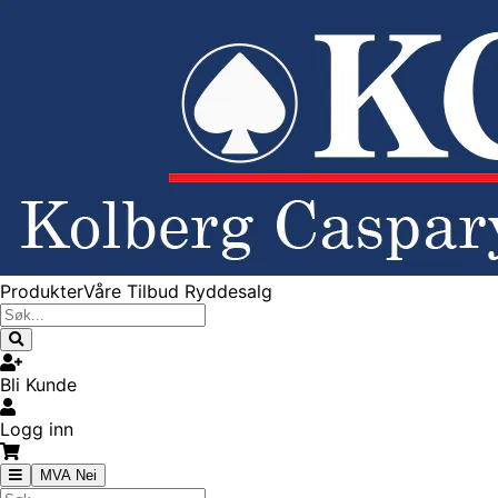
Produkter
Våre Tilbud
Ryddesalg
Bli Kunde
Logg inn
MVA Nei