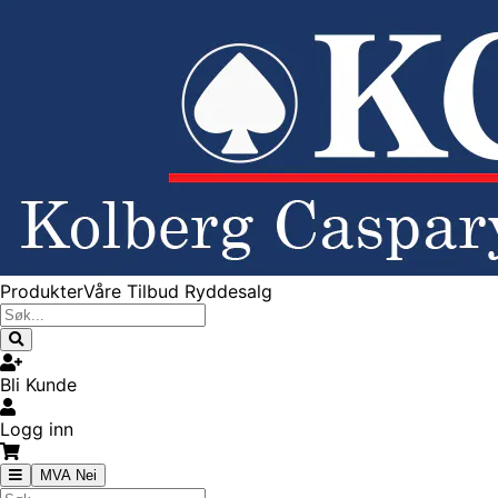
Produkter
Våre Tilbud
Ryddesalg
Bli Kunde
Logg inn
MVA Nei