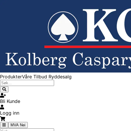
Produkter
Våre Tilbud
Ryddesalg
Bli Kunde
Logg inn
MVA Nei