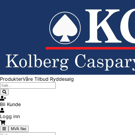
Produkter
Våre Tilbud
Ryddesalg
Bli Kunde
Logg inn
MVA Nei