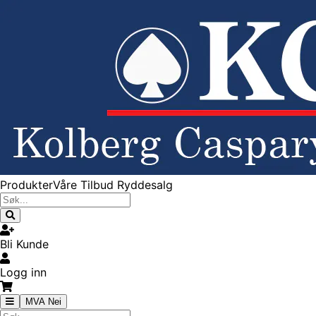
Produkter
Våre Tilbud
Ryddesalg
Bli Kunde
Logg inn
MVA Nei