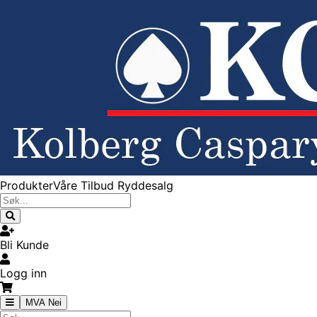
Produkter
Våre Tilbud
Ryddesalg
Bli Kunde
Logg inn
MVA Nei