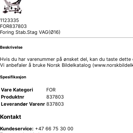
1123335
FOR837803
Foring Stab.Stag VAG(Ø16)
Beskrivelse
Hvis du har varenummer på ønsket del, kan du taste dette di
Vi anbefaler å bruke Norsk Bildelkatalog (www.norskbilde
Spesifikasjon
Vare Kategori
FOR
Produktnr
837803
Leverandør Varenr
837803
Kontakt
Kundeservice:
+47 66 75 30 00