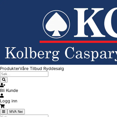
Produkter
Våre Tilbud
Ryddesalg
Bli Kunde
Logg inn
MVA Nei