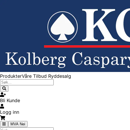
Produkter
Våre Tilbud
Ryddesalg
Bli Kunde
Logg inn
MVA Nei