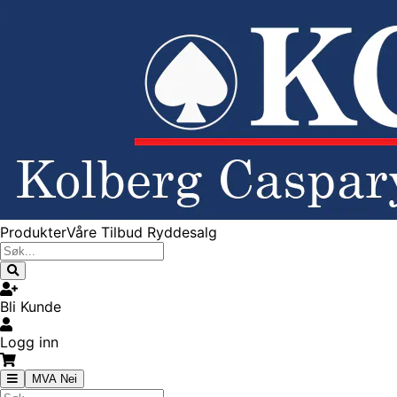
Produkter
Våre Tilbud
Ryddesalg
Bli Kunde
Logg inn
MVA Nei