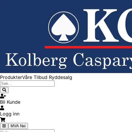
Produkter
Våre Tilbud
Ryddesalg
Bli Kunde
Logg inn
MVA Nei