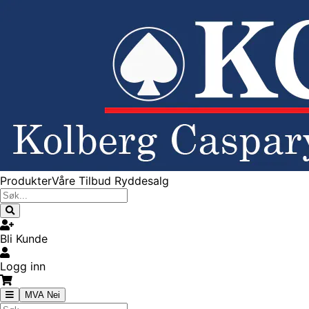
Produkter
Våre Tilbud
Ryddesalg
Bli Kunde
Logg inn
MVA Nei