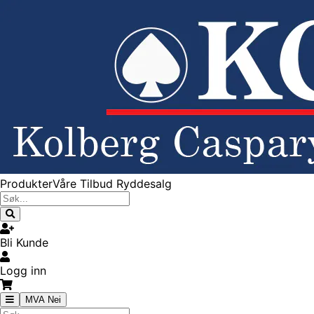
Produkter
Våre Tilbud
Ryddesalg
Bli Kunde
Logg inn
MVA Nei