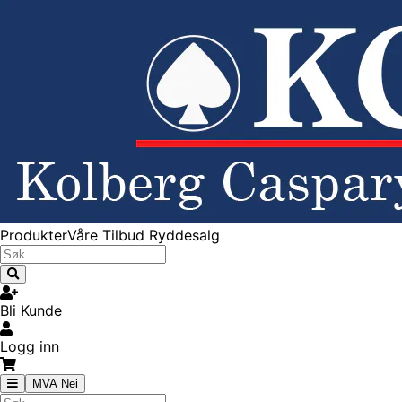
Produkter
Våre Tilbud
Ryddesalg
Bli Kunde
Logg inn
MVA Nei