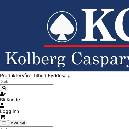
Produkter
Våre Tilbud
Ryddesalg
Bli Kunde
Logg inn
MVA Nei