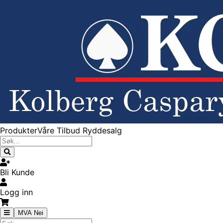
Produkter
Våre Tilbud
Ryddesalg
Bli Kunde
Logg inn
MVA Nei