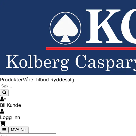
Produkter
Våre Tilbud
Ryddesalg
Bli Kunde
Logg inn
MVA Nei