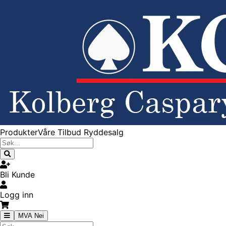
Produkter
Våre Tilbud
Ryddesalg
Bli Kunde
Logg inn
MVA Nei