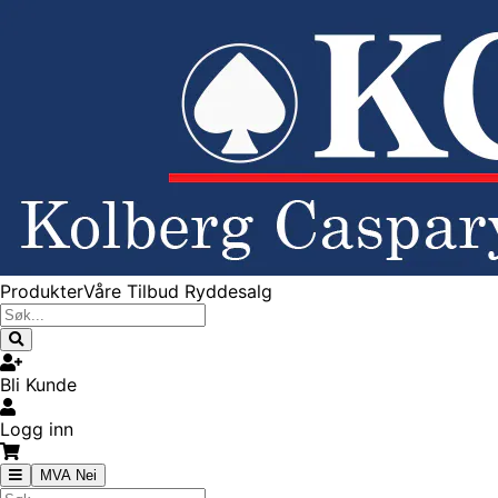
Produkter
Våre Tilbud
Ryddesalg
Bli Kunde
Logg inn
MVA Nei