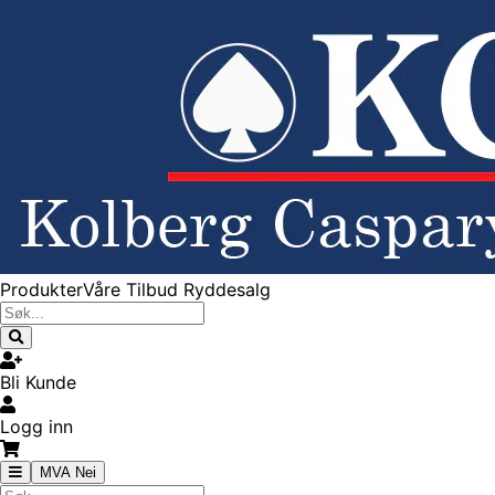
Produkter
Våre Tilbud
Ryddesalg
Bli Kunde
Logg inn
MVA Nei