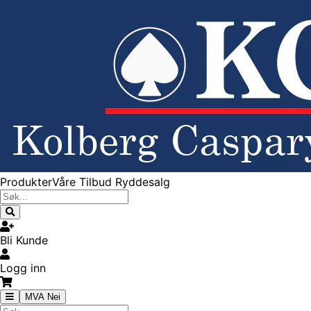
Produkter
Våre Tilbud
Ryddesalg
Bli Kunde
Logg inn
MVA Nei