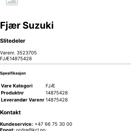
Fjær Suzuki
Slitedeler
Varenr.
3523705
FJÆ14875428
Spesifikasjon
Vare Kategori
FJÆ
Produktnr
14875428
Leverandør Varenr
14875428
Kontakt
Kundeservice:
+47 66 75 30 00
Epost:
ordre@kcl.no