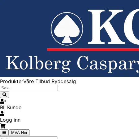
Produkter
Våre Tilbud
Ryddesalg
Bli Kunde
Logg inn
MVA Nei