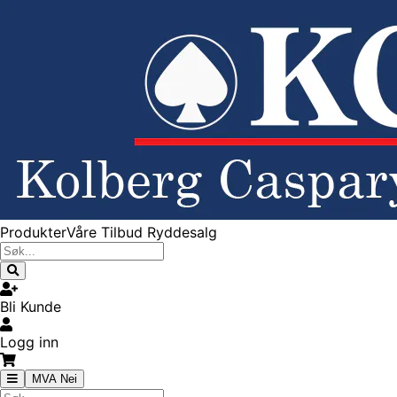
Produkter
Våre Tilbud
Ryddesalg
Bli Kunde
Logg inn
MVA Nei