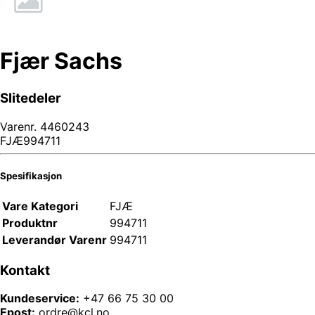
Fjær Sachs
Slitedeler
Varenr.
4460243
FJÆ994711
Spesifikasjon
Vare Kategori
FJÆ
Produktnr
994711
Leverandør Varenr
994711
Kontakt
Kundeservice:
+47 66 75 30 00
Epost:
ordre@kcl.no