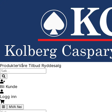
Produkter
Våre Tilbud
Ryddesalg
Bli Kunde
Logg inn
MVA Nei