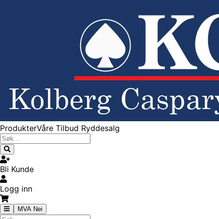
Produkter
Våre Tilbud
Ryddesalg
Bli Kunde
Logg inn
MVA Nei