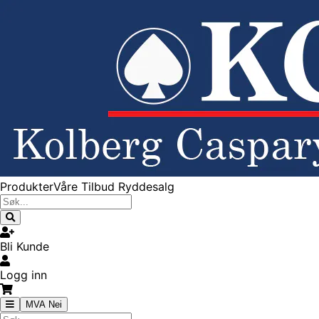
Produkter
Våre Tilbud
Ryddesalg
Bli Kunde
Logg inn
MVA Nei