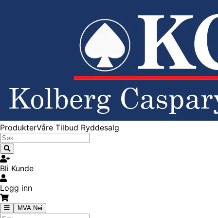
Produkter
Våre Tilbud
Ryddesalg
Bli Kunde
Logg inn
MVA Nei